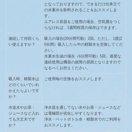
となっておりますので、できるだけ出来立て
の水素水を飲料されることをおススメしま
す。
エアレス容器をご使用の場合、空気層をつく
らなければ、1週間程度の保存はできます。
連続して何回くら
吸入の場合(20分間可動）2回。ただし、1度(2
い使えますか？
0分間）吸入したら中の精製水を交換してくだ
さい。
水素水生成の場合（6分間可動）5回。過度な
連続使用は機器の故障の原因となりますので
なるべくお控えください。
吸入時、精製水は
ご使用毎の交換をおススメします。
どのくらいでいれ
かえたらよいです
か？
水道水やお茶・
浄水器を通してない水やお茶・ジュースなど
ジュースなど入れ
は電極部が劣化しやすくなります。
ても大丈夫です
浄水・ペットボトル水・精製水でのご利用を
か？
おススメします。