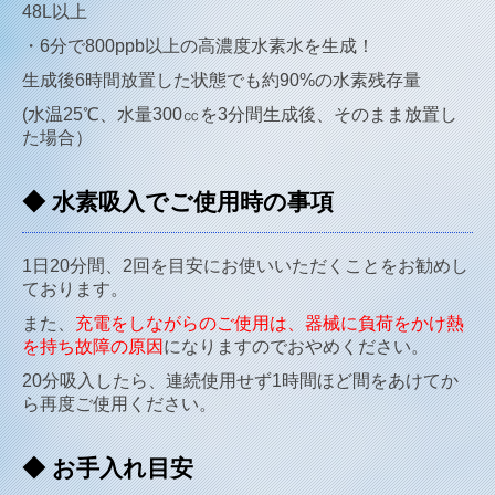
48L以上
・6分で800ppb以上の高濃度水素水を生成！
生成後6時間放置した状態でも約90%の水素残存量
(水温25℃、水量300㏄を3分間生成後、そのまま放置し
た場合）
◆ 水素吸入でご使用時の事項
1日20分間、2回を目安にお使いいただくことをお勧めし
ております。
また、
充電をしながらのご使用は、器械に負荷をかけ熱
を持ち故障の原因
になりますのでおやめください。
20分吸入したら、連続使用せず1時間ほど間をあけてか
ら再度ご使用ください。
◆ お手入れ目安