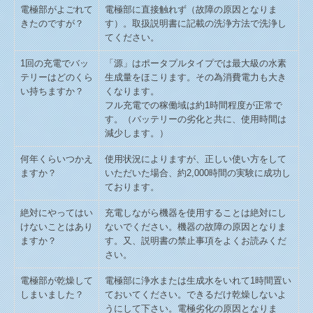
電極部がよごれて
電極部に直接触れず（故障の原因となりま
きたのですが？
す）。取扱説明書に記載の洗浄方法で洗浄し
てください。
1回の充電でバッ
「源」はポータプルタイプでは最大級の水素
テリーはどのくら
生成量をほこります。その為消費電力も大き
い持ちますか？
くなります。
フル充電での稼働域は約1時間程度が正常で
す。（バッテリーの劣化と共に、使用時間は
減少します。）
何年くらいつかえ
使用状況によりますが、正しい使い方をして
ますか？
いただいた場合、約2,000時間の実験に成功し
ております。
絶対にやってはい
充電しながら機器を使用することは絶対にし
けないことはあり
ないでください。機器の故障の原因となりま
ますか？
す。又、説明書の禁止事項をよくお読みくだ
さい。
電極部が乾燥して
電極部に浄水または生成水をいれて1時間置い
しまいました？
ておいてください。できるだけ乾燥しないよ
うにして下さい。電極劣化の原因となりま