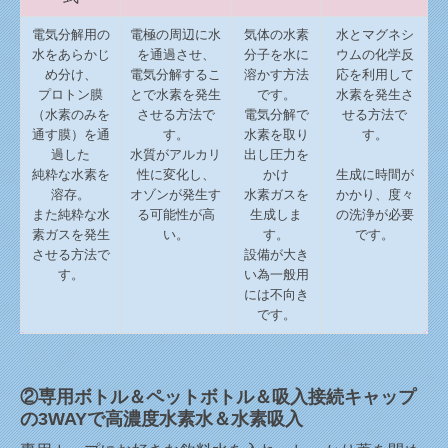
電気分解用の
電極の周辺に水
気体の水素
水とマグネシ
水をあらかじ
を通過させ、
分子を水に
ウムの化学反
め分け、
電気分解するこ
溶かす方
法
応を利用して
プロトン膜
とで水素を発生
です。
水素を発生さ
（水素のみを
させる方法で
電気分解で
せる方法で
通す膜）を通
す。
水素を取り
す。
過した
水質がアルカリ
出し圧力を
純粋な水素を
性に変化し、
かけ
生成に時間が
溶存。
オゾンが発生す
水素ガスを
かかり、度々
また純粋な水
る可能性が高
生成しま
の洗浄が必要
素ガスを発生
い。
す。
です。
させる方法で
設備が大き
す。
い為一般用
には不向き
です。
②専用ボトル＆ペットボトル＆吸入接続キャップ
の3WAYで高濃度水素水＆水素吸入