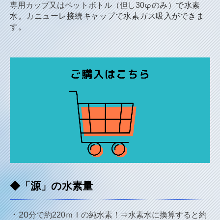
φのみ）で水素
専用カップ又はペットボトル
（但し30
水。カニューレ接続キャップで水素ガス吸入ができま
す。
◆「源」の水素量
・20
分で約220ｍｌの純水素！⇒水素水に換算すると約