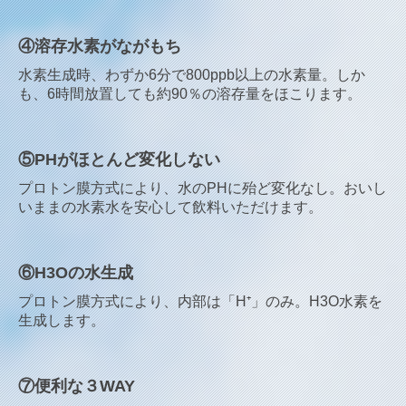
④溶存水素がながもち
水素生成時、わずか6分で800ppb以上の水素量。
しか
も、6時間放置しても約90％の溶存量をほこります。
⑤PHがほとんど変化しない
プロトン膜方式により、水のPHに殆ど変化なし。おいし
いままの水素水を安心して飲料いただけます。
⑥H3Oの水生成
プロトン膜方式により、内部は「H⁺」のみ。H3O水素を
生成します。
⑦便利な３WAY