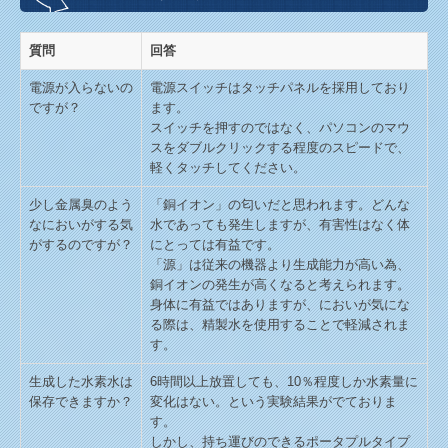
質問
回答
電源が入らないの
電源スイッチはタッチパネルを採用しており
ですが？
ます。
スイッチを押すのではなく、パソコンのマウ
スをダブルクリックする程度のスピードで、
軽くタッチしてください。
少し金属臭のよう
「銅イオン」の匂いだと思われます。どんな
なにおいがする気
水であっても発生しますが、有害性はなく体
がするのですが？
にとっては有益です。
「源」は従来の機器より生成能力が高い為、
銅イオンの発生が高くなると考えられます。
身体に有益ではありますが、においが気にな
る際は、精製水を使用することで軽減されま
す。
生成した水素水は
6時間以上放置しても、10％程度しか水素量に
保存できますか？
変化はない。という実験結果がでておりま
す。
しかし、持ち運びのできるポータプルタイプ