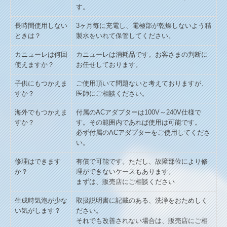
す。
長時間使用しない
3ヶ月毎に充電し、電極部が乾燥しないよう精
ときは？
製水をいれて保管してください。
カニューレは何回
カニューレは消耗品です。お客さまの判断に
使えますか？
お任せしております。
子供にもつかえま
ご使用頂いて問題ないと考えておりますが、
すか？
医師にご相談ください。
海外でもつかえま
付属のACアダプターは100V～240V仕様で
すか？
す。その範囲内であれば使用は可能です。
必ず付属のACアダプターをご使用してくださ
い。
修理はできます
有償で可能です。ただし、故障部位により修
か？
理ができないケースもあります。
まずは、販売店にご相談ください
生成時気泡が少な
取扱説明書に記載のある、洗浄をおためしく
い気がします？
ださい。
それでも改善されない場合は、販売店にご相