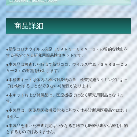
商品詳細
●新型コロナウイルス抗原（ＳＡＲＳーＣｏＶー２）の質的な検出を
する事ができる研究用簡易検査キットです。
●本製品は検査した時点で新型コロナウイルス抗原（ＳＡＲＳーＣｏ
Ｖー２）の有無を検出します。
●本検査キットは体内の検出対象物の量、検査実施タイミングによっ
ては検出することができない可能性があります。
●本キットおよび付属品は、医療機器ではなく研究用製品となりま
す。
●本製品は、医薬品医療機器等法に基づく体外診断用医薬品ではあり
ません。
●本製品を用いた検査判定はいかなる意味でも医療診断や治療を目的
とするものではありません。