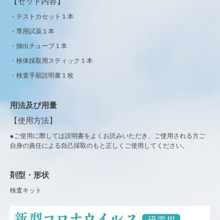
【セット内容】
・テストカセット１本
・専用試薬１本
・抽出チューブ１本
・検体採取用スティック１本
・検査手順説明書１枚
用法及び用量
【使用方法】
●ご使用に際しては説明書をよくお読みいただき、ご使用される方ご
自身の責任による自己採取のもと正しくご使用してください。
剤型・形状
検査キット